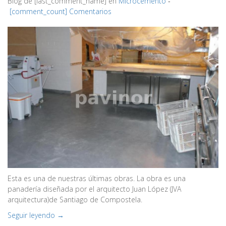
Blog de
[last_comment_name]
en
Microcemento
‐
[comment_count] Comentarios
Esta es una de nuestras últimas obras. La obra es una
panadería diseñada por el arquitecto Juan López (JVA
arquitectura)de Santiago de Compostela.
Seguir leyendo →