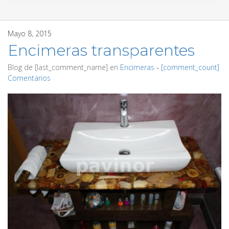
Mayo 8, 2015
Encimeras transparentes
Blog de
[last_comment_name]
en
Encimeras
‐
[comment_count]
Comentarios