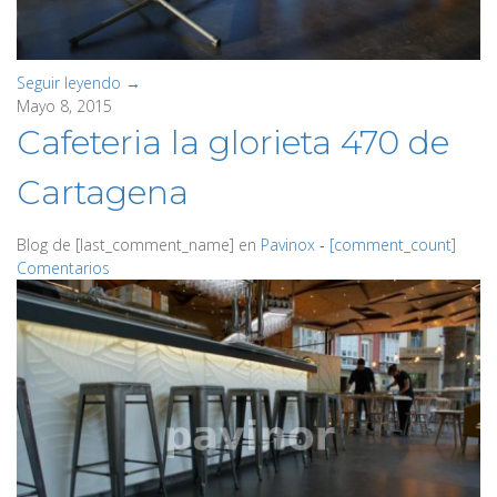
Seguir leyendo →
Mayo 8, 2015
Cafeteria la glorieta 470 de
Cartagena
Blog de
[last_comment_name]
en
Pavinox
‐
[comment_count]
Comentarios