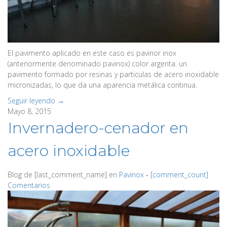
El pavimento aplicado en este caso es pavinor inox
(anteriormente denominado pavinox) color argenta. un
pavimento formado por resinas y particulas de acero inoxidable
micronizadas, lo que da una aparencia metálica continua.
Seguir leyendo →
Mayo 8, 2015
Invernadero-cenador en
acero inoxidable
Blog de
[last_comment_name]
en
Pavinox
‐
[comment_count]
Comentarios