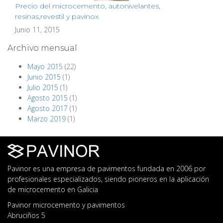
Precio del microcemento, autonivelantes,
resinas,revestil y pavinox
Junio 11, 2015
Archivo mensual
Mayo 2015
(22)
Junio 2015
(1)
Julio 2015
(1)
Agosto 2015
(1)
Agosto 2017
(1)
Marzo 2019
(1)
Pavinor es una empresa de pavimentos fundada en 2006 por
profesionales especializados, siendo pioneros en la aplicación
de microcemento en Galicia
Pavinor microcemento y pavimentos
Abruciños 5