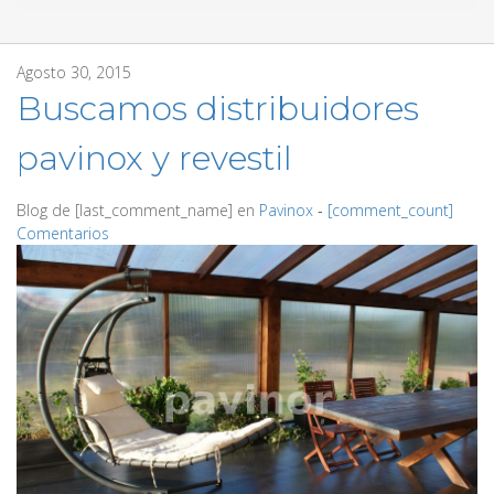
Agosto 30, 2015
Buscamos distribuidores
pavinox y revestil
Blog de
[last_comment_name]
en
Pavinox
‐
[comment_count]
Comentarios