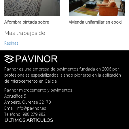
Alfombra pintada sobre
Vivienda unifamiliar en epoxi
epoxi blanco
blanco
Mas trabajos de
Resinas
Pavinor es una empresa de pavimentos fundada en 2006 por
profesionales especializados, siendo pioneros en la aplicación
de microcemento en Galicia
Pavinor microcemento y pavimentos
Abruciños 5
Amoeiro
,
Ourense
32170
Email:
info@pavinor.es
Teléfono:
988 279 982
ÚLTIMOS ARTÍCULOS