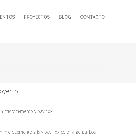
MENTOS
PROYECTOS
BLOG
CONTACTO
royecto
r
n microcemento y pavinox
n microcemento gris y pavinox color argenta. Los