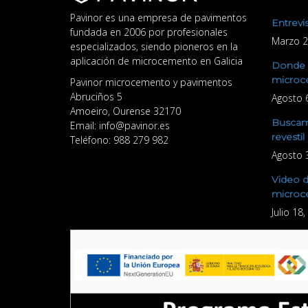
Pavinor es una empresa de pavimentos
Entrevi
fundada en 2006 por profesionales
Marzo 2
especializados, siendo pioneros en la
aplicación de microcemento en Galicia
Donde v
microc
Pavinor microcemento y pavimentos
Abruciños 5
Agosto 
Amoeiro
,
Ourense
32170
Buscamo
Email:
info@pavinor.es
revestil
Teléfono:
988 279 982
Agosto 
Video d
microc
Julio 18