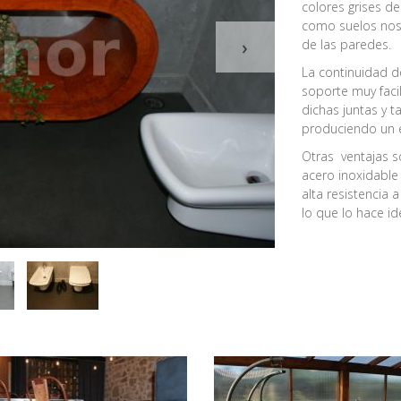
colores grises d
como suelos nos 
›
de las paredes.
La continuidad d
soporte muy facil
dichas juntas y 
produciendo un e
Otras ventajas s
acero inoxidable 
alta resistencia
lo que lo hace id