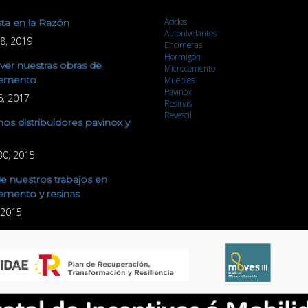
Ácidos
sta en la Razón
Autonivelantes
8, 2019
Encimeras
Hormigón
er nuestras obras de
Microcemento
emento
Muebles
Pavinox
6, 2017
Resinas
Revestil
s distribuidores pavinox y
30, 2015
e nuestros trabajos en
emento y resinas
, 2015