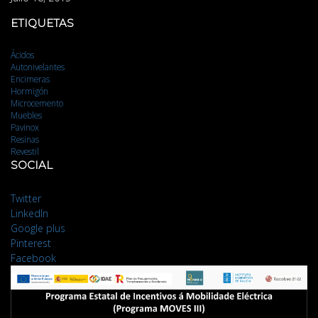
ETIQUETAS
Ácidos
Autonivelantes
Encimeras
Hormigón
Microcemento
Muebles
Pavinox
Resinas
Revestil
SOCIAL
Twitter
LinkedIn
Google plus
Pinterest
Facebook