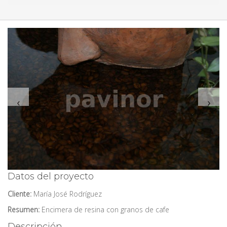
‹
›
Datos del proyecto
Cliente:
María José Rodríguez
Resumen:
Encimera de resina con granos de cafe
Descripción